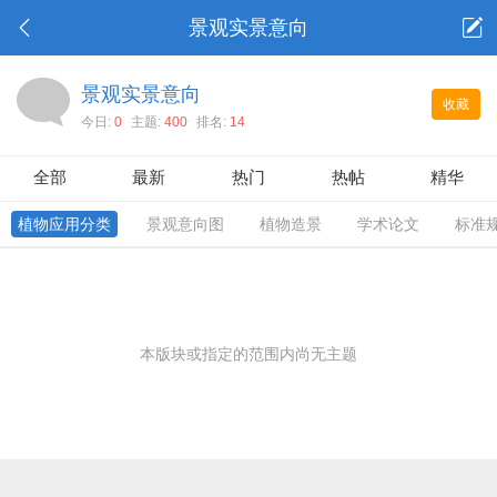
景观实景意向
景观实景意向
收藏
今日:
0
主题:
400
排名:
14
全部
最新
热门
热帖
精华
植物应用分类
景观意向图
植物造景
学术论文
标准
本版块或指定的范围内尚无主题