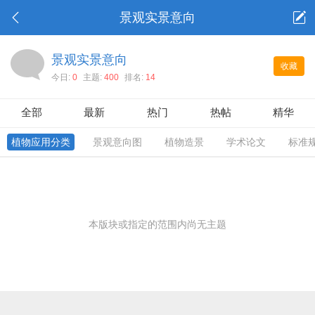
景观实景意向
景观实景意向
收藏
今日:
0
主题:
400
排名:
14
全部
最新
热门
热帖
精华
植物应用分类
景观意向图
植物造景
学术论文
标准
本版块或指定的范围内尚无主题