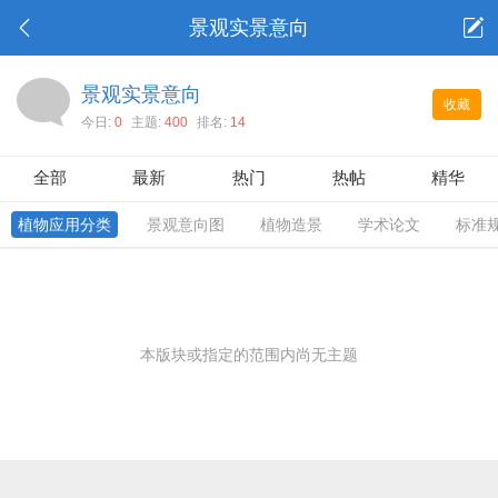
景观实景意向
景观实景意向
收藏
今日:
0
主题:
400
排名:
14
全部
最新
热门
热帖
精华
植物应用分类
景观意向图
植物造景
学术论文
标准
本版块或指定的范围内尚无主题