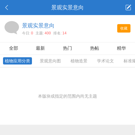
景观实景意向
景观实景意向
收藏
今日:
0
主题:
400
排名:
14
全部
最新
热门
热帖
精华
植物应用分类
景观意向图
植物造景
学术论文
标准
本版块或指定的范围内尚无主题