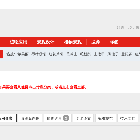
只需一步，快
植物应用
景观设计
植物景观
搜券
标签
热搜:
希美丽
琴叶珊瑚
红花芦莉
黄常山
毛杜鹃
山指甲
风信子
曼陀罗
红
搜
红花继木
银杏
索
如果要查看其他要点击对应分类，或者点击查看全部。
应用分类
景观意向图
植物造景
3
学术论文
标准规范
技术文档