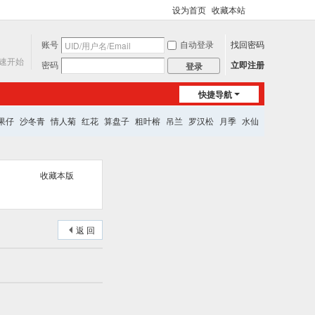
设为首页
收藏本站
切
换
账号
自动登录
找回密码
到
宽
速开始
密码
立即注册
登录
版
快捷导航
果仔
沙冬青
情人菊
红花
算盘子
粗叶榕
吊兰
罗汉松
月季
水仙
收藏本版
返 回