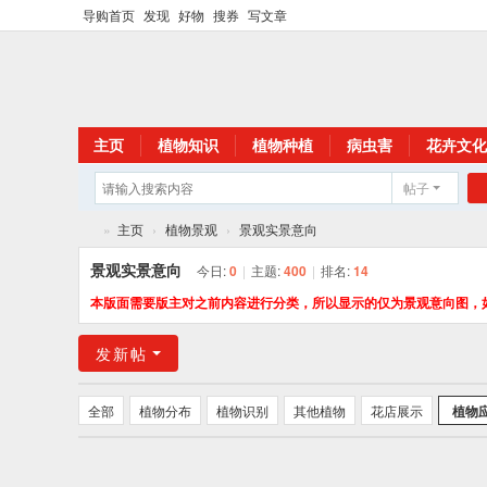
导购首页
发现
好物
搜券
写文章
主页
植物知识
植物种植
病虫害
花卉文化
帖子
»
主页
›
植物景观
›
景观实景意向
花
景观实景意向
今日:
0
|
主题:
400
|
排名:
14
卉
本版面需要版主对之前内容进行分类，所以显示的仅为景观意向图，
植
发新帖
物
网
全部
植物分布
植物识别
其他植物
花店展示
植物