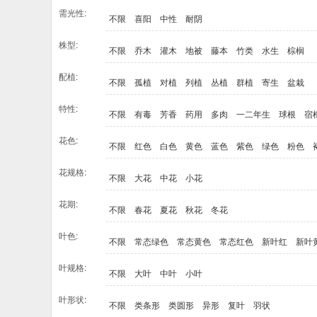
需光性:
不限
喜阳
中性
耐阴
株型:
不限
乔木
灌木
地被
藤本
竹类
水生
棕榈
配植:
不限
孤植
对植
列植
丛植
群植
寄生
盆栽
特性:
不限
有毒
芳香
药用
多肉
一二年生
球根
宿
花色:
不限
红色
白色
黄色
蓝色
紫色
绿色
粉色
花规格:
不限
大花
中花
小花
花期:
不限
春花
夏花
秋花
冬花
叶色:
不限
常态绿色
常态黄色
常态红色
新叶红
新叶
叶规格:
不限
大叶
中叶
小叶
叶形状:
不限
类条形
类圆形
异形
复叶
羽状