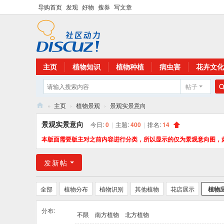
导购首页
发现
好物
搜券
写文章
主页
植物知识
植物种植
病虫害
花卉文化
帖子
»
主页
›
植物景观
›
景观实景意向
花
景观实景意向
今日:
0
|
主题:
400
|
排名:
14
卉
本版面需要版主对之前内容进行分类，所以显示的仅为景观意向图，
植
发新帖
物
网
全部
植物分布
植物识别
其他植物
花店展示
植物
分布:
不限
南方植物
北方植物