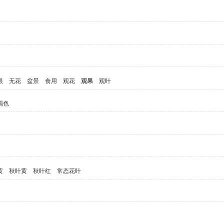
根
无花
盆景
食用
观花
观果
观叶
褐色
黄
秋叶黄
秋叶红
常态花叶