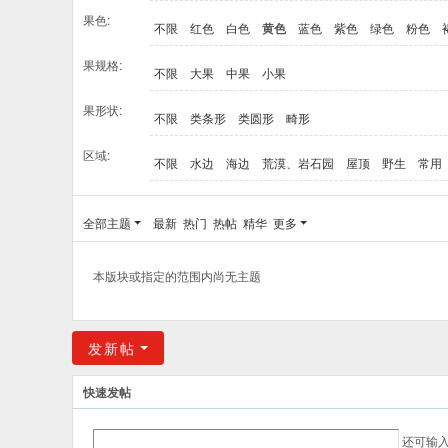
果色:
不限
红色
白色
黄色
蓝色
紫色
绿色
粉色
果规格:
不限
大果
中果
小果
果形状:
不限
类条形
类圆形
畸形
区域:
不限
水边
海边
荒漠、岩石园
屋顶
野生
常用
全部主题
最新
热门
热帖
精华
更多
本版块或指定的范围内尚无主题
发新帖
快速发帖
还可输