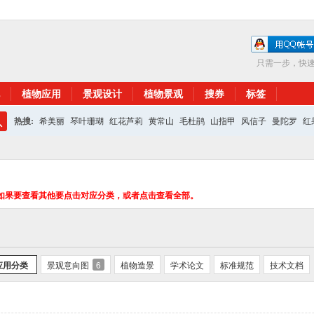
只需一步，快
植物应用
景观设计
植物景观
搜券
标签
热搜:
希美丽
琴叶珊瑚
红花芦莉
黄常山
毛杜鹃
山指甲
风信子
曼陀罗
红
搜
红花继木
银杏
索
如果要查看其他要点击对应分类，或者点击查看全部。
应用分类
景观意向图
6
植物造景
学术论文
标准规范
技术文档