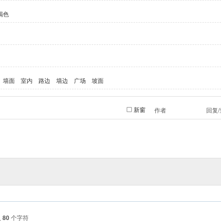
褐色
墙面
室内
路边
墙边
广场
坡面
新窗
作者
回复
入
80
个字符