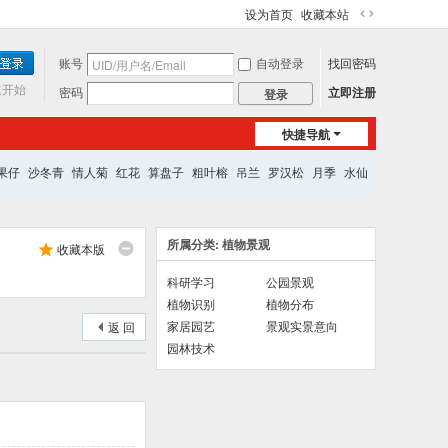
设为首页
收藏本站
切
换
账号
自动登录
找回密码
到
宽
速开始
密码
立即注册
登录
版
快捷导航
果仔
沙冬青
情人菊
红花
算盘子
粗叶榕
吊兰
罗汉松
月季
水仙
所属分类: 植物景观
收藏本版
科研学习
公园景观
植物识别
植物分布
家居园艺
景观实景意向
返 回
园林技术