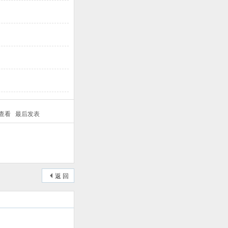
/查看
最后发表
返 回