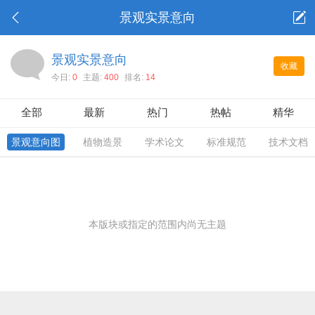
景观实景意向
景观实景意向
收藏
今日:
0
主题:
400
排名:
14
全部
最新
热门
热帖
精华
景观意向图
植物造景
学术论文
标准规范
技术文档
本版块或指定的范围内尚无主题