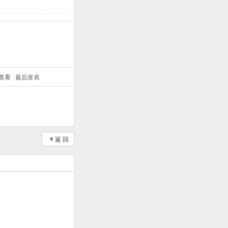
/查看
最后发表
返 回