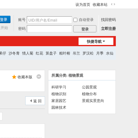
设为首页
收藏本站
切
换
账号
自动登录
找回密码
到
宽
速开始
密码
立即注册
登录
版
快捷导航
果仔
沙冬青
情人菊
红花
算盘子
粗叶榕
吊兰
罗汉松
月季
水仙
所属分类: 植物景观
收藏本版
科研学习
公园景观
植物识别
植物分布
家居园艺
景观实景意向
返 回
园林技术