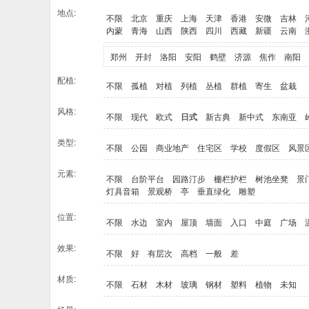
地点:
不限
北京
重庆
上海
天津
香港
安微
吉林
内蒙
青海
山西
陕西
四川
西藏
新疆
云南
郑州
开封
洛阳
安阳
鹤壁
济源
焦作
南阳
配植:
不限
孤植
对植
列植
丛植
群植
寄生
盆栽
风格:
不限
现代
欧式
日式
新古典
新中式
东南亚
类型:
不限
公园
商业地产
住宅区
学校
度假区
风景
元素:
不限
台阶平台
园路汀步
栅栏护栏
树池坐凳
景
灯具音箱
景观桥
亭
垂直绿化
雕塑
位置:
不限
水边
室内
屋顶
墙面
入口
中庭
广场
效果:
不限
好
有层次
高档
一般
差
材质:
不限
石材
木材
玻璃
钢材
塑料
植物
未知