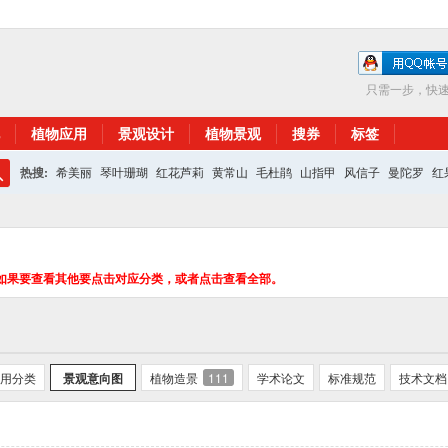
只需一步，快
植物应用
景观设计
植物景观
搜券
标签
热搜:
希美丽
琴叶珊瑚
红花芦莉
黄常山
毛杜鹃
山指甲
风信子
曼陀罗
红
搜
红花继木
银杏
索
如果要查看其他要点击对应分类，或者点击查看全部。
用分类
景观意向图
植物造景
111
学术论文
标准规范
技术文档