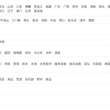
河北
山东
江苏
河南
黑龙江
福建
广东
广西
贵州
甘肃
湖南
湖北
浙江
辽宁
澳门
台湾
新加坡
平顶山
三门峡
商丘
新乡
信阳
许昌
周口
驻马店
漯河
濮阳
岭南
区
庭院
植物园
街区
办公区
乡村
道路
门
挡墙
景墙
跌水
水池
水景驳岸
服务设施
游乐设施
花坛
垃圾箱
廊
温室
海边
荒漠
岩石园
野外
路边