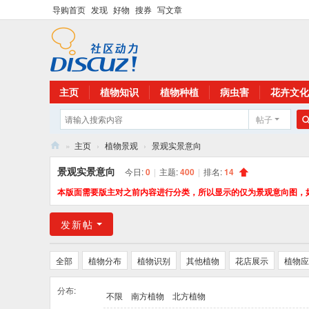
导购首页
发现
好物
搜券
写文章
主页
植物知识
植物种植
病虫害
花卉文化
帖子
»
主页
›
植物景观
›
景观实景意向
花
景观实景意向
今日:
0
|
主题:
400
|
排名:
14
卉
本版面需要版主对之前内容进行分类，所以显示的仅为景观意向图，
植
发新帖
物
网
全部
植物分布
植物识别
其他植物
花店展示
植物应
分布:
不限
南方植物
北方植物