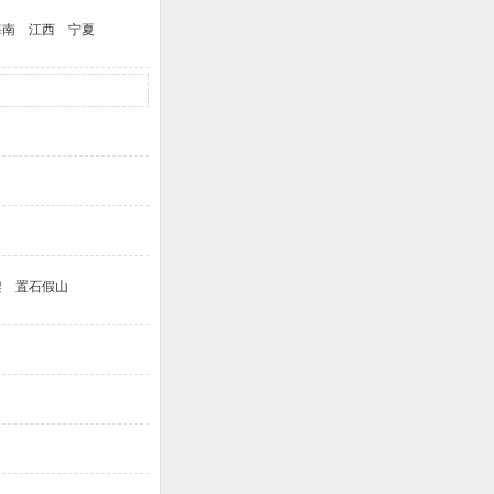
海南
江西
宁夏
架
置石假山