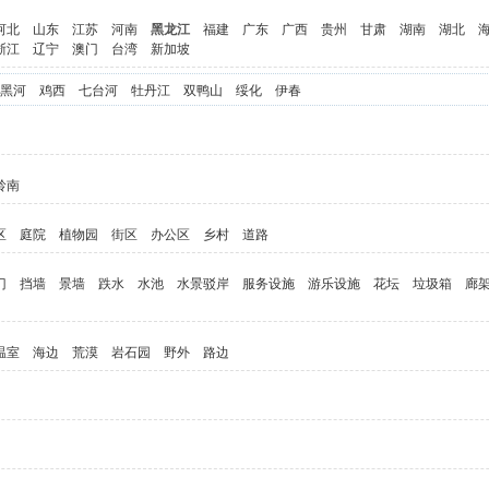
河北
山东
江苏
河南
黑龙江
福建
广东
广西
贵州
甘肃
湖南
湖北
浙江
辽宁
澳门
台湾
新加坡
黑河
鸡西
七台河
牡丹江
双鸭山
绥化
伊春
岭南
区
庭院
植物园
街区
办公区
乡村
道路
门
挡墙
景墙
跌水
水池
水景驳岸
服务设施
游乐设施
花坛
垃圾箱
廊
温室
海边
荒漠
岩石园
野外
路边