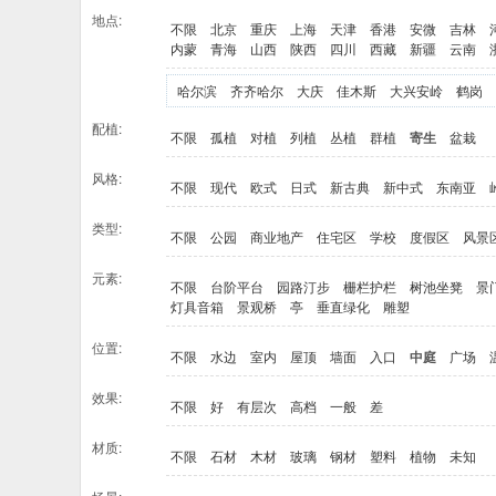
地点:
不限
北京
重庆
上海
天津
香港
安微
吉林
内蒙
青海
山西
陕西
四川
西藏
新疆
云南
哈尔滨
齐齐哈尔
大庆
佳木斯
大兴安岭
鹤岗
配植:
不限
孤植
对植
列植
丛植
群植
寄生
盆栽
风格:
不限
现代
欧式
日式
新古典
新中式
东南亚
类型:
不限
公园
商业地产
住宅区
学校
度假区
风景
元素:
不限
台阶平台
园路汀步
栅栏护栏
树池坐凳
景
灯具音箱
景观桥
亭
垂直绿化
雕塑
位置:
不限
水边
室内
屋顶
墙面
入口
中庭
广场
效果:
不限
好
有层次
高档
一般
差
材质:
不限
石材
木材
玻璃
钢材
塑料
植物
未知