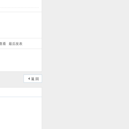
/查看
最后发表
返 回