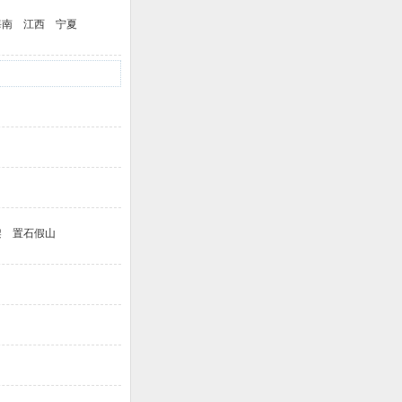
海南
江西
宁夏
架
置石假山