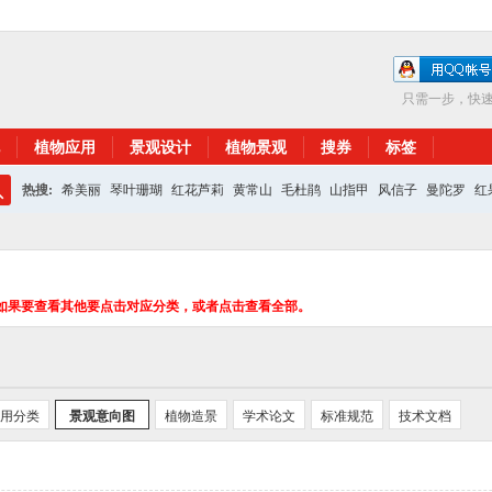
只需一步，快
植物应用
景观设计
植物景观
搜券
标签
热搜:
希美丽
琴叶珊瑚
红花芦莉
黄常山
毛杜鹃
山指甲
风信子
曼陀罗
红
搜
红花继木
银杏
索
如果要查看其他要点击对应分类，或者点击查看全部。
用分类
景观意向图
植物造景
学术论文
标准规范
技术文档