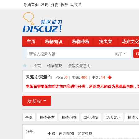
导购首页
发现
好物
搜券
写文章
主页
植物知识
植物种植
病虫害
花卉文化
帖子
»
主页
›
植物景观
›
景观实景意向
花
景观实景意向
今日:
0
|
主题:
400
|
排名:
14
卉
本版面需要版主对之前内容进行分类，所以显示的仅为景观意向图，
植
发新帖
物
网
全部
植物分布
植物识别
其他植物
花店展示
植物应
分布:
不限
南方植物
北方植物