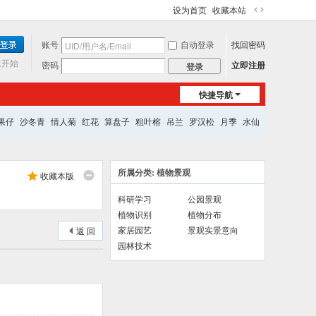
设为首页
收藏本站
切
换
账号
自动登录
找回密码
到
宽
速开始
密码
立即注册
登录
版
快捷导航
果仔
沙冬青
情人菊
红花
算盘子
粗叶榕
吊兰
罗汉松
月季
水仙
所属分类: 植物景观
收藏本版
科研学习
公园景观
植物识别
植物分布
家居园艺
景观实景意向
返 回
园林技术