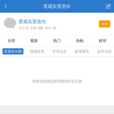
景观实景意向
景观实景意向
收藏
今日:
0
主题:
400
排名:
14
全部
最新
热门
热帖
精华
景观意向图
植物造景
学术论文
标准规范
技术文档
本版块或指定的范围内尚无主题