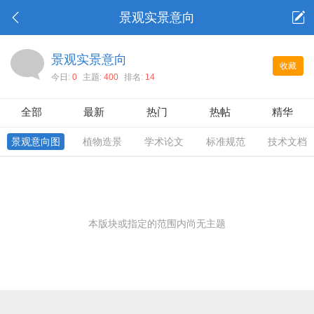
景观实景意向
景观实景意向
收藏
今日:
0
主题:
400
排名:
14
全部
最新
热门
热帖
精华
景观意向图
植物造景
学术论文
标准规范
技术文档
本版块或指定的范围内尚无主题