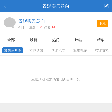
景观实景意向
景观实景意向
收藏
今日:
0
主题:
400
排名:
14
全部
最新
热门
热帖
精华
景观意向图
植物造景
学术论文
标准规范
技术文档
本版块或指定的范围内尚无主题