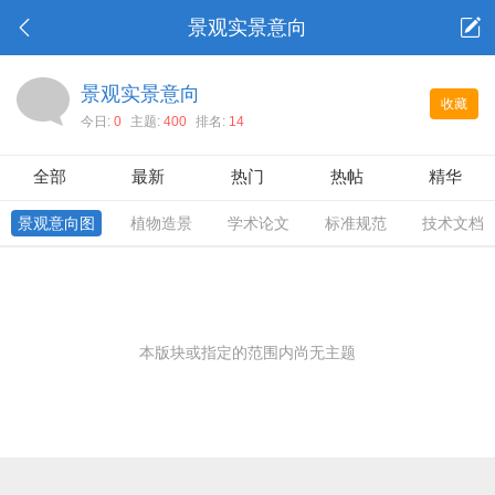
景观实景意向
景观实景意向
收藏
今日:
0
主题:
400
排名:
14
全部
最新
热门
热帖
精华
景观意向图
植物造景
学术论文
标准规范
技术文档
本版块或指定的范围内尚无主题