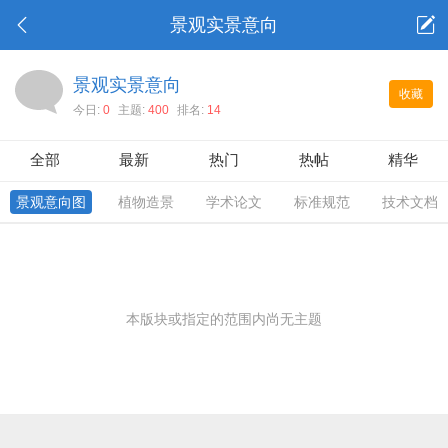
景观实景意向
景观实景意向
收藏
今日:
0
主题:
400
排名:
14
全部
最新
热门
热帖
精华
景观意向图
植物造景
学术论文
标准规范
技术文档
本版块或指定的范围内尚无主题