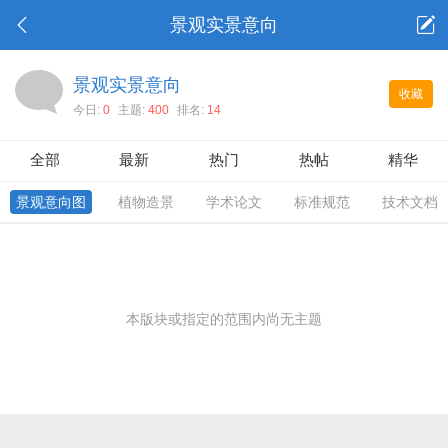
景观实景意向
景观实景意向
收藏
今日:
0
主题:
400
排名:
14
全部
最新
热门
热帖
精华
景观意向图
植物造景
学术论文
标准规范
技术文档
本版块或指定的范围内尚无主题