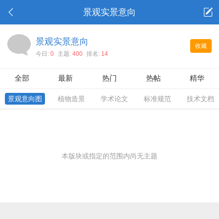
景观实景意向
景观实景意向
收藏
今日:
0
主题:
400
排名:
14
全部
最新
热门
热帖
精华
景观意向图
植物造景
学术论文
标准规范
技术文档
本版块或指定的范围内尚无主题