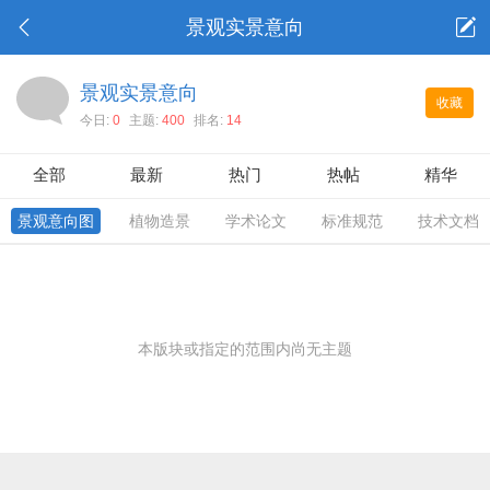
景观实景意向
景观实景意向
收藏
今日:
0
主题:
400
排名:
14
全部
最新
热门
热帖
精华
景观意向图
植物造景
学术论文
标准规范
技术文档
本版块或指定的范围内尚无主题