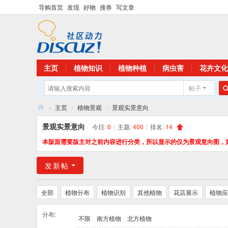
导购首页
发现
好物
搜券
写文章
主页
植物知识
植物种植
病虫害
花卉文化
帖子
»
主页
›
植物景观
›
景观实景意向
花
景观实景意向
今日:
0
|
主题:
400
|
排名:
14
卉
本版面需要版主对之前内容进行分类，所以显示的仅为景观意向图，
植
发新帖
物
网
全部
植物分布
植物识别
其他植物
花店展示
植物应
分布:
不限
南方植物
北方植物