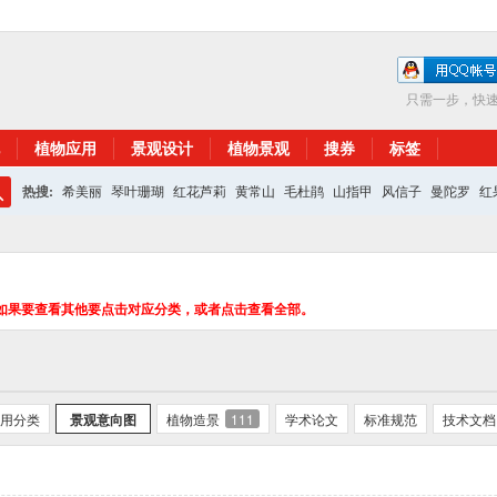
只需一步，快
植物应用
景观设计
植物景观
搜券
标签
热搜:
希美丽
琴叶珊瑚
红花芦莉
黄常山
毛杜鹃
山指甲
风信子
曼陀罗
红
搜
红花继木
银杏
索
如果要查看其他要点击对应分类，或者点击查看全部。
用分类
景观意向图
植物造景
111
学术论文
标准规范
技术文档