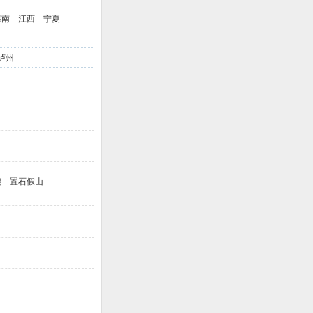
海南
江西
宁夏
泸州
架
置石假山