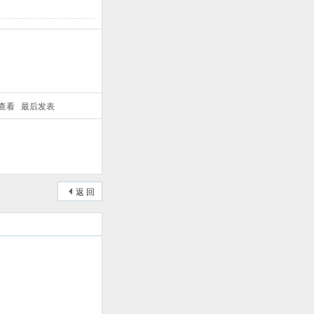
/查看
最后发表
返 回