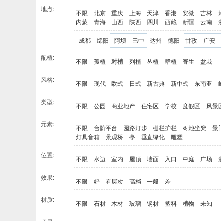
地点:
不限
北京
重庆
上海
天津
香港
安微
吉林
内蒙
青海
山西
陕西
四川
西藏
新疆
云南
成都
绵阳
阿坝
巴中
达州
德阳
甘孜
广安
配植:
不限
孤植
对植
列植
丛植
群植
寄生
盆栽
风格:
不限
现代
欧式
日式
新古典
新中式
东南亚
类型:
不限
公园
商业地产
住宅区
学校
度假区
风景
元素:
不限
台阶平台
园路汀步
栅栏护栏
树池坐凳
景
灯具音箱
景观桥
亭
垂直绿化
雕塑
位置:
不限
水边
室内
屋顶
墙面
入口
中庭
广场
效果:
不限
好
有层次
高档
一般
差
材质:
不限
石材
木材
玻璃
钢材
塑料
植物
未知