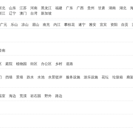
河北
山东
江苏
河南
黑龙江
福建
广东
广西
贵州
甘肃
湖南
湖北
浙江
辽宁
澳门
台湾
新加坡
广元
乐山
凉山
眉山
南充
内江
攀枝花
遂宁
雅安
宜宾
资阳
自贡
岭南
区
庭院
植物园
街区
办公区
乡村
道路
门
挡墙
景墙
跌水
水池
水景驳岸
服务设施
游乐设施
花坛
垃圾箱
廊
温室
海边
荒漠
岩石园
野外
路边