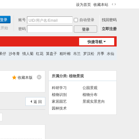
设为首页
收藏本站
切
换
账号
自动登录
找回密码
到
宽
速开始
密码
立即注册
登录
版
快捷导航
果仔
沙冬青
情人菊
红花
算盘子
粗叶榕
吊兰
罗汉松
月季
水仙
所属分类: 植物景观
收藏本版
科研学习
公园景观
植物识别
植物分布
家居园艺
景观实景意向
返 回
园林技术