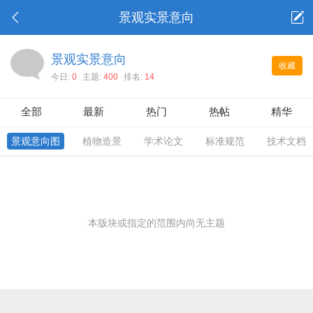
景观实景意向
景观实景意向
收藏
今日:
0
主题:
400
排名:
14
全部
最新
热门
热帖
精华
景观意向图
植物造景
学术论文
标准规范
技术文档
本版块或指定的范围内尚无主题