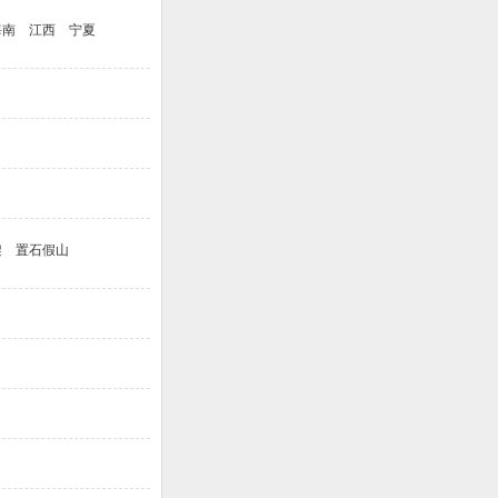
海南
江西
宁夏
架
置石假山