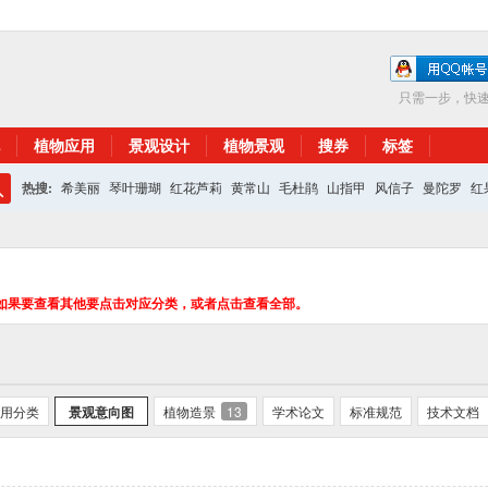
只需一步，快
植物应用
景观设计
植物景观
搜券
标签
热搜:
希美丽
琴叶珊瑚
红花芦莉
黄常山
毛杜鹃
山指甲
风信子
曼陀罗
红
搜
红花继木
银杏
索
如果要查看其他要点击对应分类，或者点击查看全部。
用分类
景观意向图
植物造景
13
学术论文
标准规范
技术文档