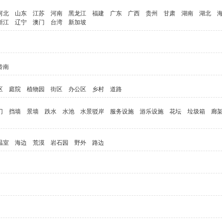
河北
山东
江苏
河南
黑龙江
福建
广东
广西
贵州
甘肃
湖南
湖北
浙江
辽宁
澳门
台湾
新加坡
岭南
区
庭院
植物园
街区
办公区
乡村
道路
门
挡墙
景墙
跌水
水池
水景驳岸
服务设施
游乐设施
花坛
垃圾箱
廊
温室
海边
荒漠
岩石园
野外
路边