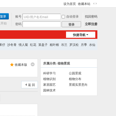
设为首页
收藏本站
切
换
账号
自动登录
找回密码
到
宽
速开始
密码
立即注册
登录
版
快捷导航
果仔
沙冬青
情人菊
红花
算盘子
粗叶榕
吊兰
罗汉松
月季
水仙
所属分类: 植物景观
收藏本版
科研学习
公园景观
植物识别
植物分布
家居园艺
景观实景意向
返 回
园林技术