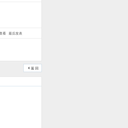
/查看
最后发表
返 回