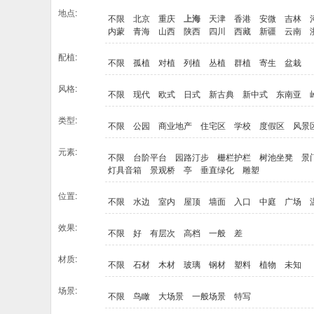
地点:
不限
北京
重庆
上海
天津
香港
安微
吉林
内蒙
青海
山西
陕西
四川
西藏
新疆
云南
配植:
不限
孤植
对植
列植
丛植
群植
寄生
盆栽
风格:
不限
现代
欧式
日式
新古典
新中式
东南亚
类型:
不限
公园
商业地产
住宅区
学校
度假区
风景
元素:
不限
台阶平台
园路汀步
栅栏护栏
树池坐凳
景
灯具音箱
景观桥
亭
垂直绿化
雕塑
位置:
不限
水边
室内
屋顶
墙面
入口
中庭
广场
效果:
不限
好
有层次
高档
一般
差
材质:
不限
石材
木材
玻璃
钢材
塑料
植物
未知
场景:
不限
鸟瞰
大场景
一般场景
特写