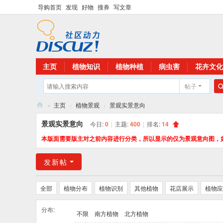
导购首页
发现
好物
搜券
写文章
主页
植物知识
植物种植
病虫害
花卉文化
帖子
»
主页
›
植物景观
›
景观实景意向
花
景观实景意向
今日:
0
|
主题:
400
|
排名:
14
卉
本版面需要版主对之前内容进行分类，所以显示的仅为景观意向图，
植
发新帖
物
网
全部
植物分布
植物识别
其他植物
花店展示
植物应
分布:
不限
南方植物
北方植物