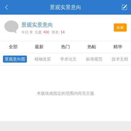
景观实景意向
景观实景意向
收藏
今日:
0
主题:
400
排名:
14
全部
最新
热门
热帖
精华
景观意向图
植物造景
学术论文
标准规范
技术文档
本版块或指定的范围内尚无主题