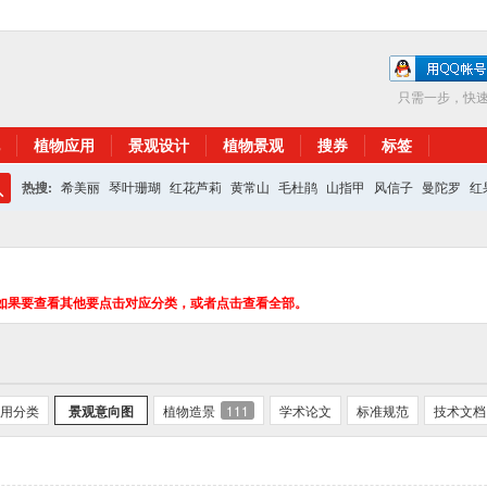
只需一步，快
植物应用
景观设计
植物景观
搜券
标签
热搜:
希美丽
琴叶珊瑚
红花芦莉
黄常山
毛杜鹃
山指甲
风信子
曼陀罗
红
搜
红花继木
银杏
索
如果要查看其他要点击对应分类，或者点击查看全部。
用分类
景观意向图
植物造景
111
学术论文
标准规范
技术文档