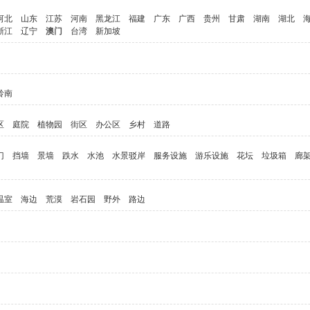
河北
山东
江苏
河南
黑龙江
福建
广东
广西
贵州
甘肃
湖南
湖北
浙江
辽宁
澳门
台湾
新加坡
岭南
区
庭院
植物园
街区
办公区
乡村
道路
门
挡墙
景墙
跌水
水池
水景驳岸
服务设施
游乐设施
花坛
垃圾箱
廊
温室
海边
荒漠
岩石园
野外
路边