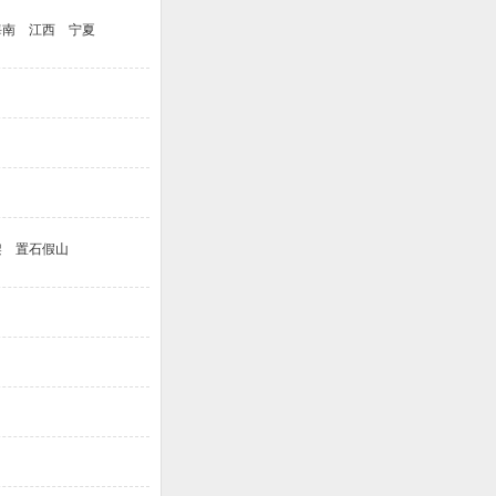
海南
江西
宁夏
架
置石假山