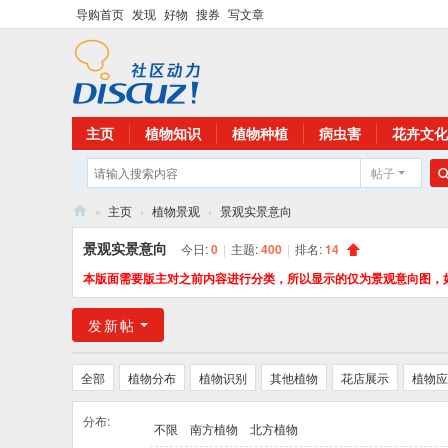
导购首页
发现
好物
搜券
写文章
主页
植物知识
植物种植
病虫害
花卉文化
帖子
»
主页
›
植物景观
›
景观实景意向
花
景观实景意向
今日:
0
|
主题:
400
|
排名:
14
卉
本版面需要版主对之前内容进行分类，所以显示的仅为景观意向图，
植
发新帖
物
网
全部
植物分布
植物识别
其他植物
花店展示
植物应
分布:
不限
南方植物
北方植物