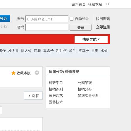
设为首页
收藏本站
切
换
账号
自动登录
找回密码
到
宽
速开始
密码
立即注册
登录
版
快捷导航
果仔
沙冬青
情人菊
红花
算盘子
粗叶榕
吊兰
罗汉松
月季
水仙
所属分类: 植物景观
收藏本版
科研学习
公园景观
植物识别
植物分布
家居园艺
景观实景意向
返 回
园林技术