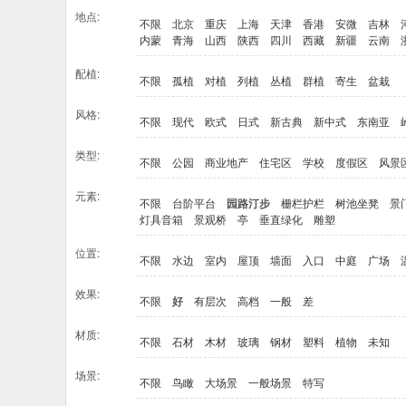
地点:
不限
北京
重庆
上海
天津
香港
安微
吉林
内蒙
青海
山西
陕西
四川
西藏
新疆
云南
配植:
不限
孤植
对植
列植
丛植
群植
寄生
盆栽
风格:
不限
现代
欧式
日式
新古典
新中式
东南亚
类型:
不限
公园
商业地产
住宅区
学校
度假区
风景
元素:
不限
台阶平台
园路汀步
栅栏护栏
树池坐凳
景
灯具音箱
景观桥
亭
垂直绿化
雕塑
位置:
不限
水边
室内
屋顶
墙面
入口
中庭
广场
效果:
不限
好
有层次
高档
一般
差
材质:
不限
石材
木材
玻璃
钢材
塑料
植物
未知
场景:
不限
鸟瞰
大场景
一般场景
特写