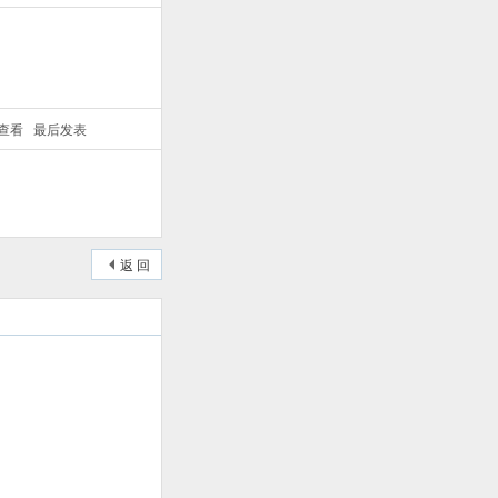
/查看
最后发表
返 回