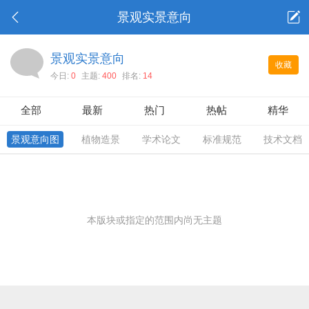
景观实景意向
景观实景意向
收藏
今日:
0
主题:
400
排名:
14
全部
最新
热门
热帖
精华
景观意向图
植物造景
学术论文
标准规范
技术文档
本版块或指定的范围内尚无主题