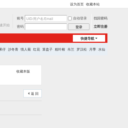
设为首页
收藏本站
切
换
账号
自动登录
找回密码
到
宽
速开始
密码
立即注册
登录
版
快捷导航
果仔
沙冬青
情人菊
红花
算盘子
粗叶榕
吊兰
罗汉松
月季
水仙
收藏本版
返 回