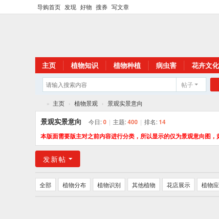
导购首页
发现
好物
搜券
写文章
主页
植物知识
植物种植
病虫害
花卉文化
帖子
»
主页
›
植物景观
›
景观实景意向
花
景观实景意向
今日:
0
|
主题:
400
|
排名:
14
卉
本版面需要版主对之前内容进行分类，所以显示的仅为景观意向图，
植
发新帖
物
网
全部
植物分布
植物识别
其他植物
花店展示
植物应