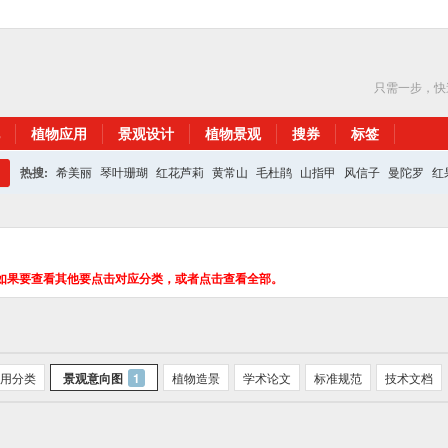
只需一步，快
植物应用
景观设计
植物景观
搜券
标签
热搜:
希美丽
琴叶珊瑚
红花芦莉
黄常山
毛杜鹃
山指甲
风信子
曼陀罗
红
搜
红花继木
银杏
索
如果要查看其他要点击对应分类，或者点击查看全部。
用分类
景观意向图
1
植物造景
学术论文
标准规范
技术文档