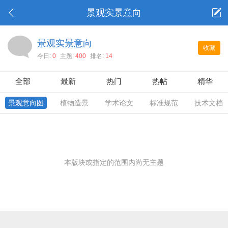
景观实景意向
景观实景意向
收藏
今日:
0
主题:
400
排名:
14
全部
最新
热门
热帖
精华
景观意向图
植物造景
学术论文
标准规范
技术文档
本版块或指定的范围内尚无主题