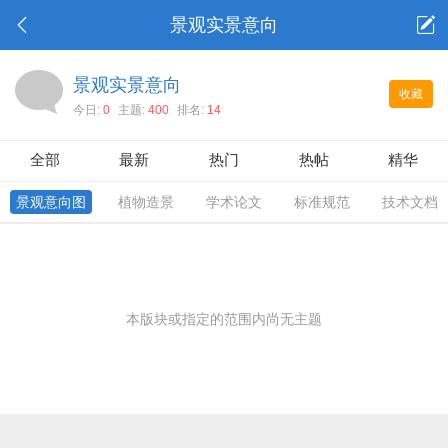
景观实景意向
景观实景意向
收藏
今日:
0
主题:
400
排名:
14
全部
最新
热门
热帖
精华
景观意向图
植物造景
学术论文
标准规范
技术文档
本版块或指定的范围内尚无主题