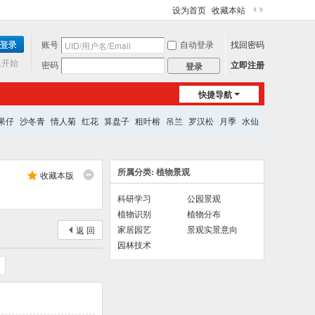
设为首页
收藏本站
切
换
账号
自动登录
找回密码
到
宽
速开始
密码
立即注册
登录
版
快捷导航
果仔
沙冬青
情人菊
红花
算盘子
粗叶榕
吊兰
罗汉松
月季
水仙
所属分类: 植物景观
收藏本版
科研学习
公园景观
植物识别
植物分布
家居园艺
景观实景意向
返 回
园林技术