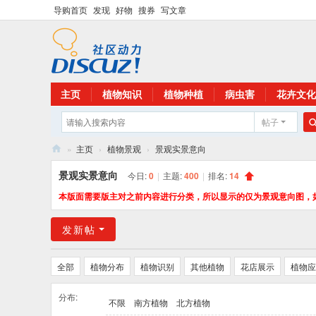
导购首页
发现
好物
搜券
写文章
主页
植物知识
植物种植
病虫害
花卉文化
帖子
»
主页
›
植物景观
›
景观实景意向
花
景观实景意向
今日:
0
|
主题:
400
|
排名:
14
卉
本版面需要版主对之前内容进行分类，所以显示的仅为景观意向图，
植
发新帖
物
网
全部
植物分布
植物识别
其他植物
花店展示
植物应
分布:
不限
南方植物
北方植物