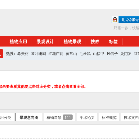
只需一步，快
植物应用
景观设计
植物景观
搜券
标签
热搜:
希美丽
琴叶珊瑚
红花芦莉
黄常山
毛杜鹃
山指甲
风信子
曼陀罗
红
搜
红花继木
银杏
索
如果要查看其他要点击对应分类，或者点击查看全部。
用分类
景观意向图
植物造景
111
学术论文
标准规范
技术文档