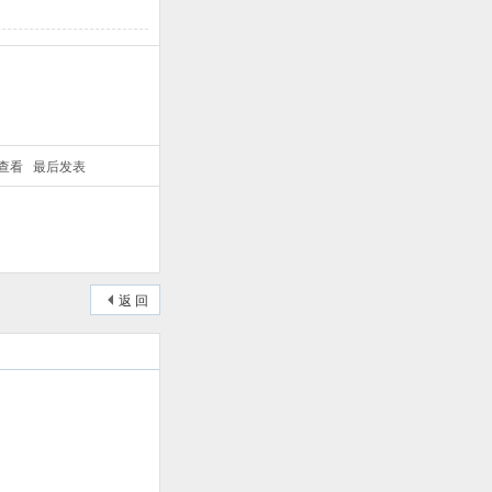
/查看
最后发表
返 回