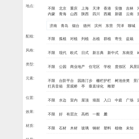
地点:
不限
北京
重庆
上海
天津
香港
安微
吉林
内蒙
青海
山西
陕西
四川
西藏
新疆
云南
济南
青岛
烟台
德州
滨州
东营
菏泽
聊城
配植:
不限
孤植
对植
列植
丛植
群植
寄生
盆栽
风格:
不限
现代
欧式
日式
新古典
新中式
东南亚
类型:
不限
公园
商业地产
住宅区
学校
度假区
风景
元素:
不限
台阶平台
园路汀步
栅栏护栏
树池坐凳
景
灯具音箱
景观桥
亭
垂直绿化
雕塑
位置:
不限
水边
室内
屋顶
墙面
入口
中庭
广场
效果:
不限
好
有层次
高档
一般
差
材质:
不限
石材
木材
玻璃
钢材
塑料
植物
未知