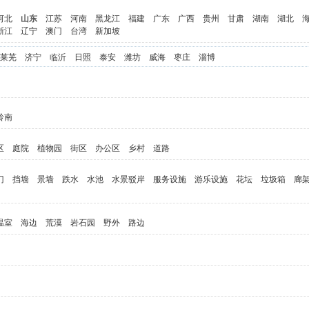
河北
山东
江苏
河南
黑龙江
福建
广东
广西
贵州
甘肃
湖南
湖北
浙江
辽宁
澳门
台湾
新加坡
莱芜
济宁
临沂
日照
泰安
潍坊
威海
枣庄
淄博
岭南
区
庭院
植物园
街区
办公区
乡村
道路
门
挡墙
景墙
跌水
水池
水景驳岸
服务设施
游乐设施
花坛
垃圾箱
廊
温室
海边
荒漠
岩石园
野外
路边