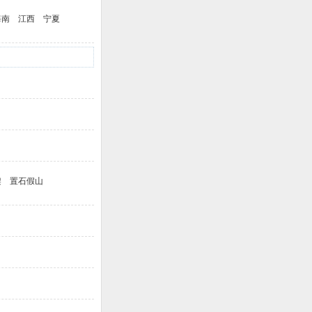
海南
江西
宁夏
架
置石假山