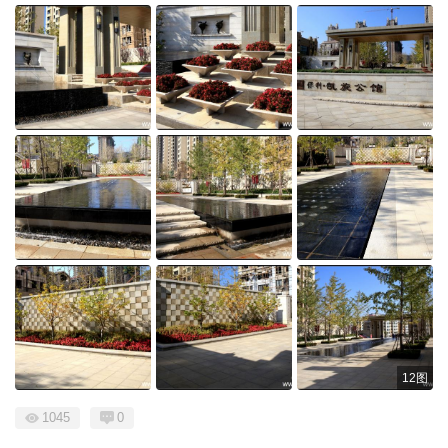
12图
1045
0