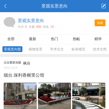
景观实景意向
景观实景意向
收藏
今日:
0
主题:
400
排名:
14
全部
最新
热门
热帖
精华
景观意向图
植物造景
学术论文
标准规范
技术文档
点击重新加载
枫谷
2015-10-6
烟台.保利香榭里公馆