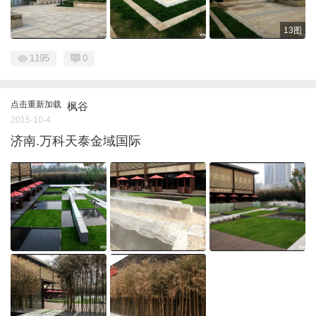
13图
1195
0
点击重新加载
枫谷
2015-10-4
济南.万科天泰金域国际