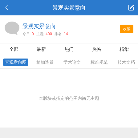
景观实景意向
景观实景意向
收藏
今日:
0
主题:
400
排名:
14
全部
最新
热门
热帖
精华
景观意向图
植物造景
学术论文
标准规范
技术文档
本版块或指定的范围内尚无主题