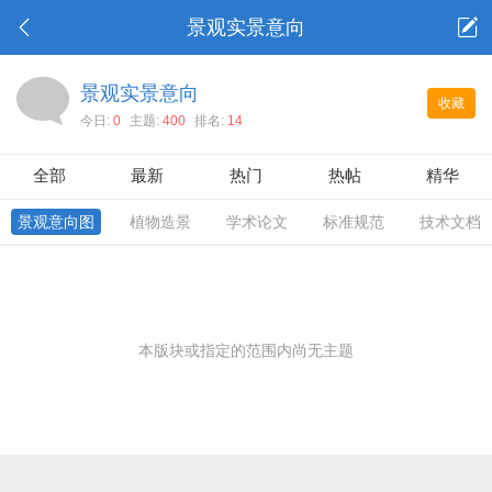
景观实景意向
景观实景意向
收藏
今日:
0
主题:
400
排名:
14
全部
最新
热门
热帖
精华
景观意向图
植物造景
学术论文
标准规范
技术文档
本版块或指定的范围内尚无主题