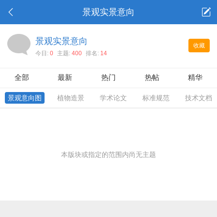
景观实景意向
景观实景意向
收藏
今日:
0
主题:
400
排名:
14
全部
最新
热门
热帖
精华
景观意向图
植物造景
学术论文
标准规范
技术文档
本版块或指定的范围内尚无主题