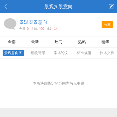
景观实景意向
景观实景意向
收藏
今日:
0
主题:
400
排名:
14
全部
最新
热门
热帖
精华
景观意向图
植物造景
学术论文
标准规范
技术文档
本版块或指定的范围内尚无主题