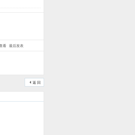
/查看
最后发表
返 回