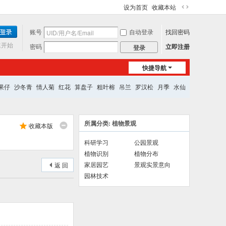
设为首页
收藏本站
切
换
账号
自动登录
找回密码
到
宽
速开始
密码
立即注册
登录
版
快捷导航
果仔
沙冬青
情人菊
红花
算盘子
粗叶榕
吊兰
罗汉松
月季
水仙
所属分类: 植物景观
收藏本版
科研学习
公园景观
植物识别
植物分布
家居园艺
景观实景意向
返 回
园林技术