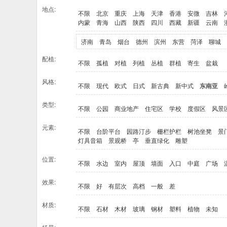
地点:
不限
北京
重庆
上海
天津
香港
安微
吉林
内蒙
青海
山西
陕西
四川
西藏
新疆
云南
济南
青岛
烟台
德州
滨州
东营
菏泽
聊城
配植:
不限
孤植
对植
列植
丛植
群植
寄生
盆栽
风格:
不限
现代
欧式
日式
新古典
新中式
东南亚
类型:
不限
公园
商业地产
住宅区
学校
度假区
风景
元素:
不限
台阶平台
园路汀步
栅栏护栏
树池坐凳
景
灯具音箱
景观桥
亭
垂直绿化
雕塑
位置:
不限
水边
室内
屋顶
墙面
入口
中庭
广场
效果:
不限
好
有层次
高档
一般
差
材质:
不限
石材
木材
玻璃
钢材
塑料
植物
未知