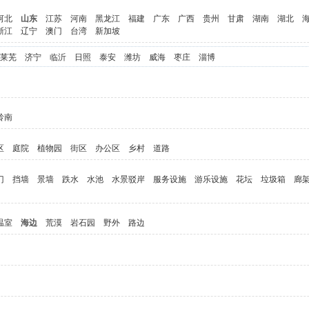
河北
山东
江苏
河南
黑龙江
福建
广东
广西
贵州
甘肃
湖南
湖北
浙江
辽宁
澳门
台湾
新加坡
莱芜
济宁
临沂
日照
泰安
潍坊
威海
枣庄
淄博
岭南
区
庭院
植物园
街区
办公区
乡村
道路
门
挡墙
景墙
跌水
水池
水景驳岸
服务设施
游乐设施
花坛
垃圾箱
廊
温室
海边
荒漠
岩石园
野外
路边