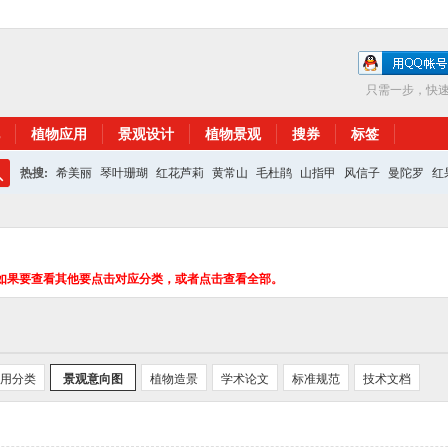
只需一步，快
植物应用
景观设计
植物景观
搜券
标签
热搜:
希美丽
琴叶珊瑚
红花芦莉
黄常山
毛杜鹃
山指甲
风信子
曼陀罗
红
搜
红花继木
银杏
索
如果要查看其他要点击对应分类，或者点击查看全部。
用分类
景观意向图
植物造景
学术论文
标准规范
技术文档