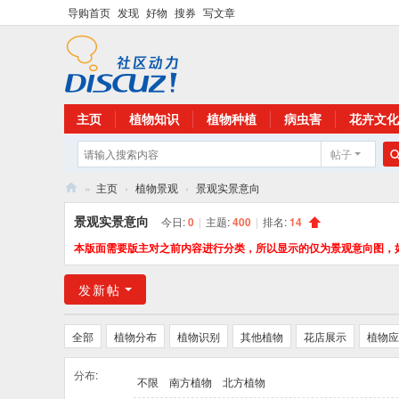
导购首页
发现
好物
搜券
写文章
主页
植物知识
植物种植
病虫害
花卉文化
帖子
»
主页
›
植物景观
›
景观实景意向
花
景观实景意向
今日:
0
|
主题:
400
|
排名:
14
卉
本版面需要版主对之前内容进行分类，所以显示的仅为景观意向图，
植
发新帖
物
网
全部
植物分布
植物识别
其他植物
花店展示
植物应
分布:
不限
南方植物
北方植物