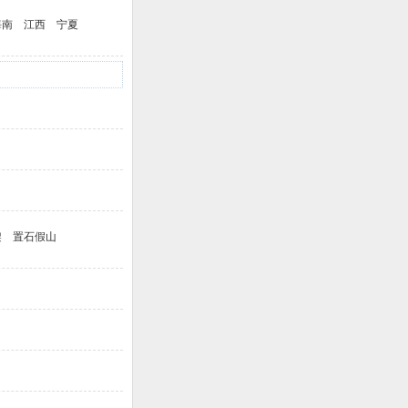
海南
江西
宁夏
架
置石假山