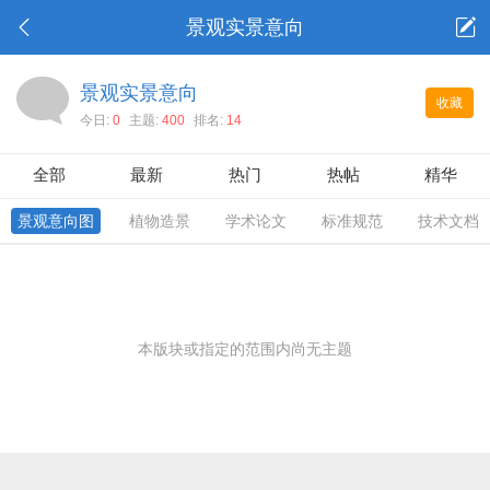
景观实景意向
景观实景意向
收藏
今日:
0
主题:
400
排名:
14
全部
最新
热门
热帖
精华
景观意向图
植物造景
学术论文
标准规范
技术文档
本版块或指定的范围内尚无主题