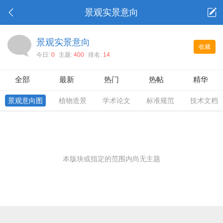
景观实景意向
景观实景意向
收藏
今日:
0
主题:
400
排名:
14
全部
最新
热门
热帖
精华
景观意向图
植物造景
学术论文
标准规范
技术文档
本版块或指定的范围内尚无主题