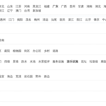
河北
山东
江苏
河南
黑龙江
福建
广东
广西
贵州
甘肃
湖南
湖北
浙江
辽宁
澳门
台湾
新加坡
惠州
江门
揭阳
茂名
梅州
清远
汕尾
韶关
湛江
阳江
云浮
肇庆
中
岭南
区
庭院
植物园
街区
办公区
乡村
道路
门
挡墙
景墙
跌水
水池
水景驳岸
服务设施
游乐设施
花坛
垃圾箱
廊
温室
海边
荒漠
岩石园
野外
路边