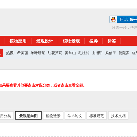
只需一步，快
植物应用
景观设计
植物景观
搜券
标签
热搜:
希美丽
琴叶珊瑚
红花芦莉
黄常山
毛杜鹃
山指甲
风信子
曼陀罗
红
搜
红花继木
银杏
索
如果要查看其他要点击对应分类，或者点击查看全部。
用分类
景观意向图
植物造景
学术论文
标准规范
技术文档