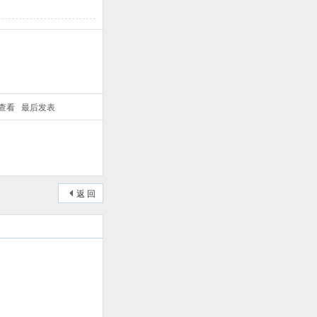
/查看
最后发表
返 回