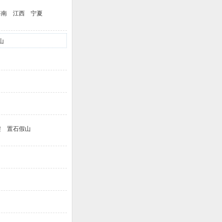
海南
江西
宁夏
山
架
置石假山