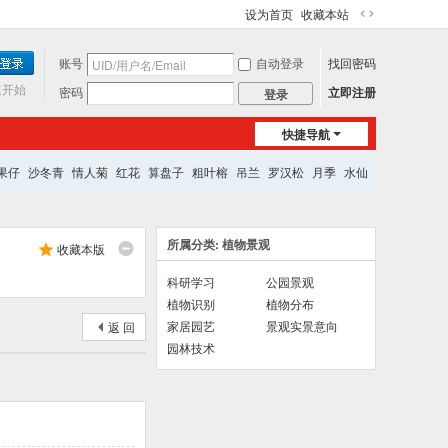
设为首页
收藏本站
切
换
账号
自动登录
找回密码
到
宽
速开始
密码
立即注册
登录
版
快捷导航
果仔
沙冬青
情人菊
红花
算盘子
粗叶榕
吊兰
罗汉松
月季
水仙
所属分类: 植物景观
收藏本版
科研学习
公园景观
植物识别
植物分布
家居园艺
景观实景意向
返 回
园林技术