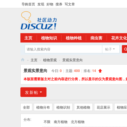
导购首页
发现
好物
搜券
写文章
主页
植物知识
植物种植
病虫害
花卉文化
帖子
»
主页
›
植物景观
›
景观实景意向
花
景观实景意向
今日:
0
|
主题:
400
|
排名:
14
卉
本版面需要版主对之前内容进行分类，所以显示的仅为景观意向图，
植
发新帖
物
网
全部
植物分布
植物识别
其他植物
花店展示
植物应
分布:
不限
南方植物
北方植物