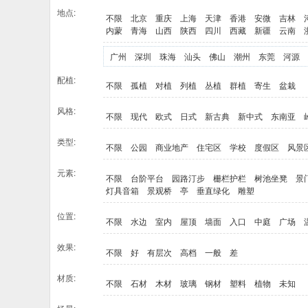
地点:
不限
北京
重庆
上海
天津
香港
安微
吉林
内蒙
青海
山西
陕西
四川
西藏
新疆
云南
广州
深圳
珠海
汕头
佛山
潮州
东莞
河源
配植:
不限
孤植
对植
列植
丛植
群植
寄生
盆栽
风格:
不限
现代
欧式
日式
新古典
新中式
东南亚
类型:
不限
公园
商业地产
住宅区
学校
度假区
风景
元素:
不限
台阶平台
园路汀步
栅栏护栏
树池坐凳
景
灯具音箱
景观桥
亭
垂直绿化
雕塑
位置:
不限
水边
室内
屋顶
墙面
入口
中庭
广场
效果:
不限
好
有层次
高档
一般
差
材质:
不限
石材
木材
玻璃
钢材
塑料
植物
未知