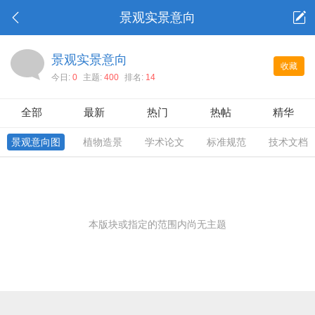
景观实景意向
景观实景意向
收藏
今日:
0
主题:
400
排名:
14
全部
最新
热门
热帖
精华
景观意向图
植物造景
学术论文
标准规范
技术文档
本版块或指定的范围内尚无主题