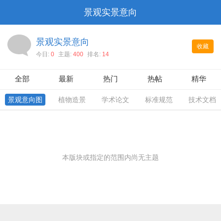
景观实景意向
景观实景意向
收藏
今日:
0
主题:
400
排名:
14
全部
最新
热门
热帖
精华
景观意向图
植物造景
学术论文
标准规范
技术文档
本版块或指定的范围内尚无主题