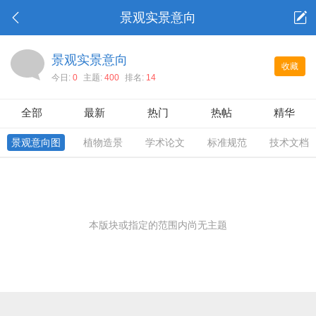
景观实景意向
景观实景意向
收藏
今日:
0
主题:
400
排名:
14
全部
最新
热门
热帖
精华
景观意向图
植物造景
学术论文
标准规范
技术文档
本版块或指定的范围内尚无主题