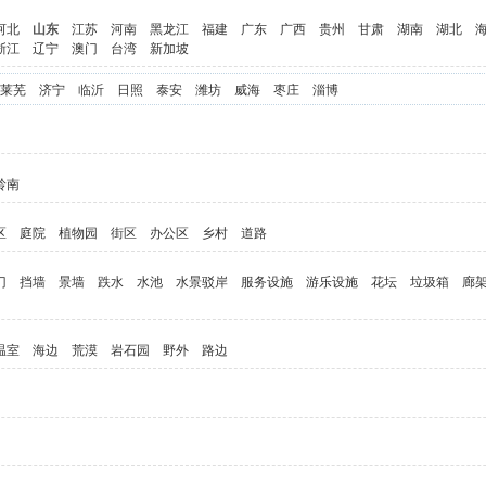
河北
山东
江苏
河南
黑龙江
福建
广东
广西
贵州
甘肃
湖南
湖北
浙江
辽宁
澳门
台湾
新加坡
莱芜
济宁
临沂
日照
泰安
潍坊
威海
枣庄
淄博
岭南
区
庭院
植物园
街区
办公区
乡村
道路
门
挡墙
景墙
跌水
水池
水景驳岸
服务设施
游乐设施
花坛
垃圾箱
廊
温室
海边
荒漠
岩石园
野外
路边