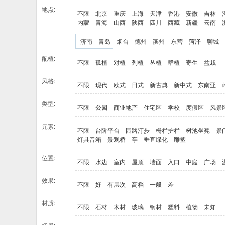
地点:
不限
北京
重庆
上海
天津
香港
安微
吉林
内蒙
青海
山西
陕西
四川
西藏
新疆
云南
济南
青岛
烟台
德州
滨州
东营
菏泽
聊城
配植:
不限
孤植
对植
列植
丛植
群植
寄生
盆栽
风格:
不限
现代
欧式
日式
新古典
新中式
东南亚
类型:
不限
公园
商业地产
住宅区
学校
度假区
风景
元素:
不限
台阶平台
园路汀步
栅栏护栏
树池坐凳
景
灯具音箱
景观桥
亭
垂直绿化
雕塑
位置:
不限
水边
室内
屋顶
墙面
入口
中庭
广场
效果:
不限
好
有层次
高档
一般
差
材质:
不限
石材
木材
玻璃
钢材
塑料
植物
未知