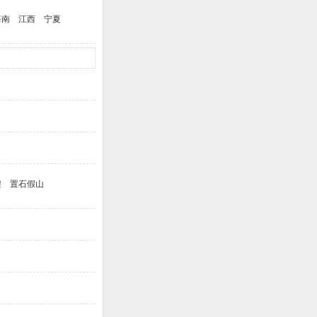
海南
江西
宁夏
架
置石假山