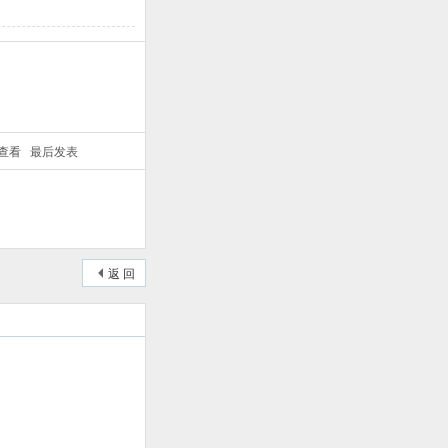
/查看
最后发表
返 回