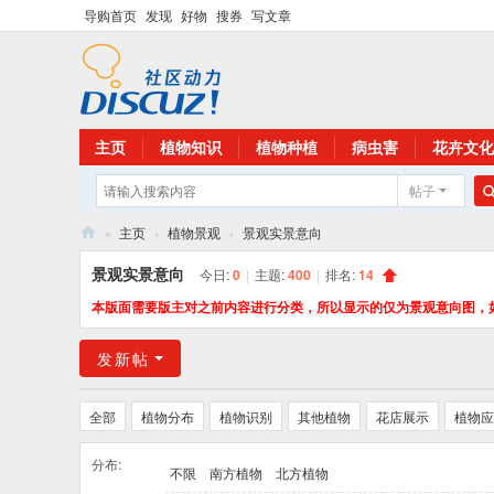
导购首页
发现
好物
搜券
写文章
主页
植物知识
植物种植
病虫害
花卉文化
帖子
»
主页
›
植物景观
›
景观实景意向
花
景观实景意向
今日:
0
|
主题:
400
|
排名:
14
卉
本版面需要版主对之前内容进行分类，所以显示的仅为景观意向图，
植
发新帖
物
网
全部
植物分布
植物识别
其他植物
花店展示
植物应
分布:
不限
南方植物
北方植物