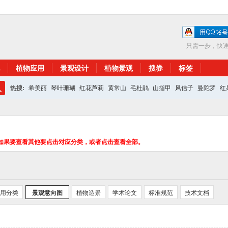
只需一步，快
植物应用
景观设计
植物景观
搜券
标签
热搜:
希美丽
琴叶珊瑚
红花芦莉
黄常山
毛杜鹃
山指甲
风信子
曼陀罗
红
搜
红花继木
银杏
索
如果要查看其他要点击对应分类，或者点击查看全部。
用分类
景观意向图
植物造景
学术论文
标准规范
技术文档