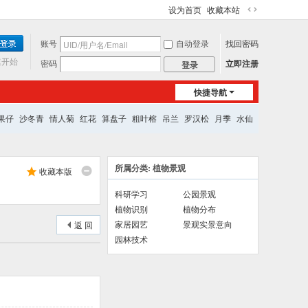
设为首页
收藏本站
切
换
账号
自动登录
找回密码
到
宽
速开始
密码
立即注册
登录
版
快捷导航
果仔
沙冬青
情人菊
红花
算盘子
粗叶榕
吊兰
罗汉松
月季
水仙
所属分类: 植物景观
收藏本版
科研学习
公园景观
植物识别
植物分布
家居园艺
景观实景意向
返 回
园林技术