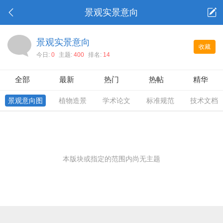
景观实景意向
景观实景意向
收藏
今日:
0
主题:
400
排名:
14
全部
最新
热门
热帖
精华
景观意向图
植物造景
学术论文
标准规范
技术文档
本版块或指定的范围内尚无主题