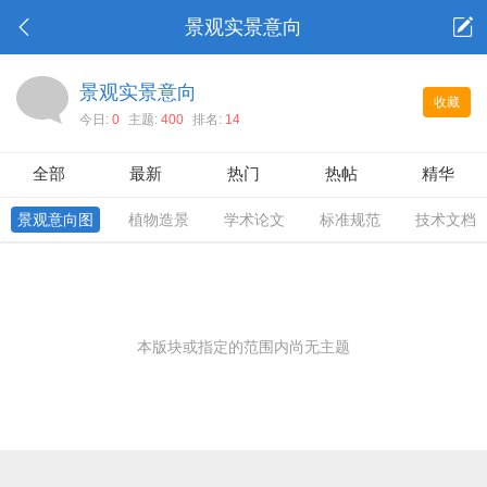
景观实景意向
景观实景意向
收藏
今日:
0
主题:
400
排名:
14
全部
最新
热门
热帖
精华
景观意向图
植物造景
学术论文
标准规范
技术文档
本版块或指定的范围内尚无主题