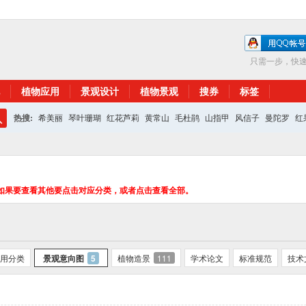
只需一步，快
植物应用
景观设计
植物景观
搜券
标签
热搜:
希美丽
琴叶珊瑚
红花芦莉
黄常山
毛杜鹃
山指甲
风信子
曼陀罗
红
搜
红花继木
银杏
索
如果要查看其他要点击对应分类，或者点击查看全部。
用分类
景观意向图
5
植物造景
111
学术论文
标准规范
技术