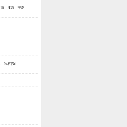
海南
江西
宁夏
架
置石假山