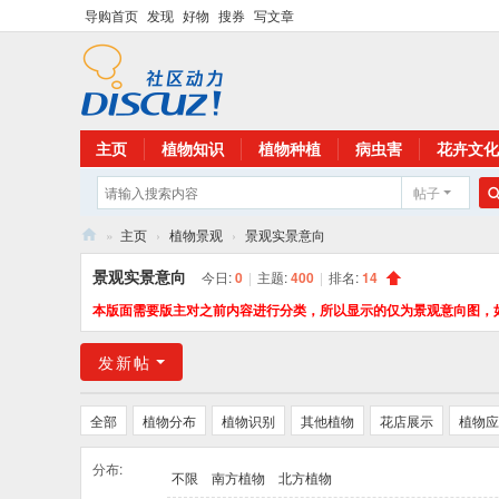
导购首页
发现
好物
搜券
写文章
主页
植物知识
植物种植
病虫害
花卉文化
帖子
»
主页
›
植物景观
›
景观实景意向
花
景观实景意向
今日:
0
|
主题:
400
|
排名:
14
卉
本版面需要版主对之前内容进行分类，所以显示的仅为景观意向图，
植
发新帖
物
网
全部
植物分布
植物识别
其他植物
花店展示
植物应
分布:
不限
南方植物
北方植物