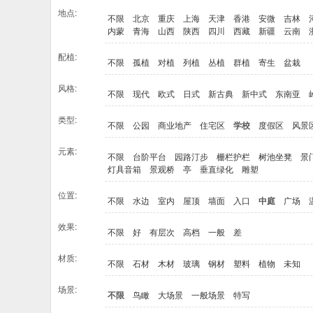
地点:
不限
北京
重庆
上海
天津
香港
安微
吉林
内蒙
青海
山西
陕西
四川
西藏
新疆
云南
配植:
不限
孤植
对植
列植
丛植
群植
寄生
盆栽
风格:
不限
现代
欧式
日式
新古典
新中式
东南亚
类型:
不限
公园
商业地产
住宅区
学校
度假区
风景
元素:
不限
台阶平台
园路汀步
栅栏护栏
树池坐凳
景
灯具音箱
景观桥
亭
垂直绿化
雕塑
位置:
不限
水边
室内
屋顶
墙面
入口
中庭
广场
效果:
不限
好
有层次
高档
一般
差
材质:
不限
石材
木材
玻璃
钢材
塑料
植物
未知
场景:
不限
鸟瞰
大场景
一般场景
特写