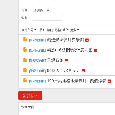
地点:
公园:
全部主题
最新
热门
热帖
精华
更多
精选景墙设计实景图
[
景观意向图
]
精选60张铺装设计意向图
[
景观意向图
]
景观石笼
[
景观意向图
]
50款人工水景设计
[
景观意向图
]
100张高逼格水景设计 · 颜值爆表
[
景观意向图
]
发新帖
快速发帖