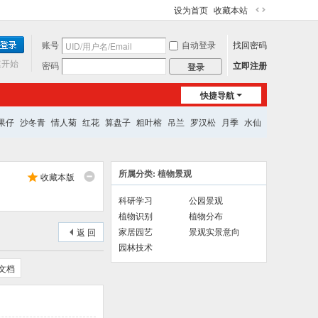
设为首页
收藏本站
切
换
账号
自动登录
找回密码
到
宽
速开始
密码
立即注册
登录
版
快捷导航
果仔
沙冬青
情人菊
红花
算盘子
粗叶榕
吊兰
罗汉松
月季
水仙
所属分类: 植物景观
收藏本版
科研学习
公园景观
植物识别
植物分布
家居园艺
景观实景意向
返 回
园林技术
文档