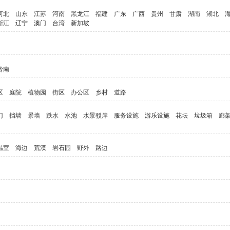
河北
山东
江苏
河南
黑龙江
福建
广东
广西
贵州
甘肃
湖南
湖北
浙江
辽宁
澳门
台湾
新加坡
岭南
区
庭院
植物园
街区
办公区
乡村
道路
门
挡墙
景墙
跌水
水池
水景驳岸
服务设施
游乐设施
花坛
垃圾箱
廊
温室
海边
荒漠
岩石园
野外
路边