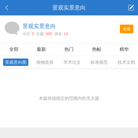
景观实景意向
景观实景意向
收藏
今日:
0
主题:
400
排名:
14
全部
最新
热门
热帖
精华
景观意向图
植物造景
学术论文
标准规范
技术文档
本版块或指定的范围内尚无主题