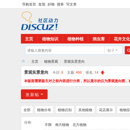
导购首页
发现
好物
搜券
写文章
主页
植物知识
植物种植
病虫害
花卉文化
帖子
»
主页
›
植物景观
›
景观实景意向
花
景观实景意向
今日:
0
|
主题:
400
|
排名:
14
卉
本版面需要版主对之前内容进行分类，所以显示的仅为景观意向图，
植
发新帖
物
网
全部
植物分布
植物识别
其他植物
花店展示
植物应
分布:
不限
南方植物
北方植物