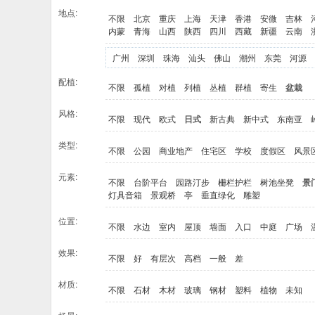
地点:
不限
北京
重庆
上海
天津
香港
安微
吉林
内蒙
青海
山西
陕西
四川
西藏
新疆
云南
广州
深圳
珠海
汕头
佛山
潮州
东莞
河源
配植:
不限
孤植
对植
列植
丛植
群植
寄生
盆栽
风格:
不限
现代
欧式
日式
新古典
新中式
东南亚
类型:
不限
公园
商业地产
住宅区
学校
度假区
风景
元素:
不限
台阶平台
园路汀步
栅栏护栏
树池坐凳
景
灯具音箱
景观桥
亭
垂直绿化
雕塑
位置:
不限
水边
室内
屋顶
墙面
入口
中庭
广场
效果:
不限
好
有层次
高档
一般
差
材质:
不限
石材
木材
玻璃
钢材
塑料
植物
未知