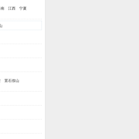
海南
江西
宁夏
山
架
置石假山