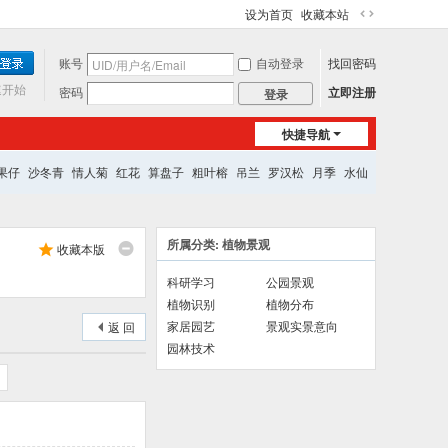
设为首页
收藏本站
切
换
账号
自动登录
找回密码
到
宽
速开始
密码
立即注册
登录
版
快捷导航
果仔
沙冬青
情人菊
红花
算盘子
粗叶榕
吊兰
罗汉松
月季
水仙
所属分类: 植物景观
收藏本版
科研学习
公园景观
植物识别
植物分布
家居园艺
景观实景意向
返 回
园林技术