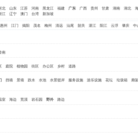
河北
山东
江苏
河南
黑龙江
福建
广东
广西
贵州
甘肃
湖南
湖北
浙江
辽宁
澳门
台湾
新加坡
惠州
江门
揭阳
茂名
梅州
清远
汕尾
韶关
湛江
阳江
云浮
肇庆
中
岭南
区
庭院
植物园
街区
办公区
乡村
道路
门
挡墙
景墙
跌水
水池
水景驳岸
服务设施
游乐设施
花坛
垃圾箱
廊
温室
海边
荒漠
岩石园
野外
路边