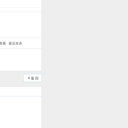
/查看
最后发表
返 回