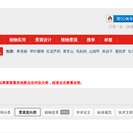
只需一步，快
植物应用
景观设计
植物景观
搜券
标签
热搜:
希美丽
琴叶珊瑚
红花芦莉
黄常山
毛杜鹃
山指甲
风信子
曼陀罗
红
搜
红花继木
银杏
索
如果要查看其他要点击对应分类，或者点击查看全部。
用分类
景观意向图
植物造景
111
学术论文
标准规范
技术文档