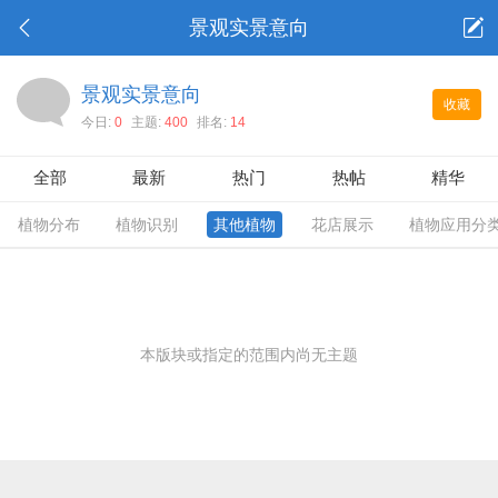
景观实景意向
景观实景意向
收藏
今日:
0
主题:
400
排名:
14
全部
最新
热门
热帖
精华
植物分布
植物识别
其他植物
花店展示
植物应用分
本版块或指定的范围内尚无主题