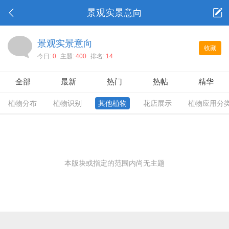
景观实景意向
景观实景意向
收藏
今日:
0
主题:
400
排名:
14
全部
最新
热门
热帖
精华
植物分布
植物识别
其他植物
花店展示
植物应用分
本版块或指定的范围内尚无主题