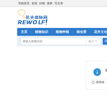
导购首页
发现
好物
搜券
写文章
主页
植物知识
植物种植
病虫害
花卉文
帖子
请稍候...