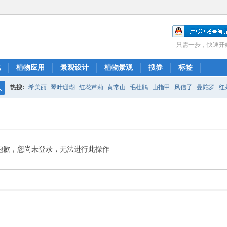
只需一步，快速开
化
植物应用
景观设计
植物景观
搜券
标签
热搜:
希美丽
琴叶珊瑚
红花芦莉
黄常山
毛杜鹃
山指甲
风信子
曼陀罗
红
搜
红花继木
银杏
索
抱歉，您尚未登录，无法进行此操作