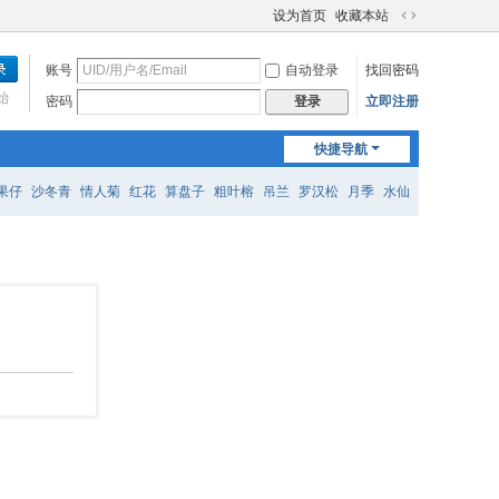
设为首页
收藏本站
切
换
账号
自动登录
找回密码
到
宽
始
密码
立即注册
登录
版
快捷导航
果仔
沙冬青
情人菊
红花
算盘子
粗叶榕
吊兰
罗汉松
月季
水仙