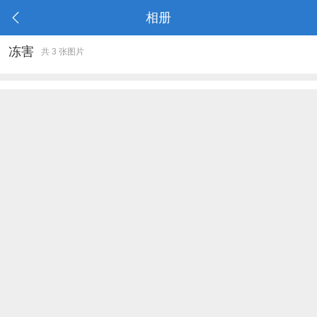
相册
冻害
共 3 张图片