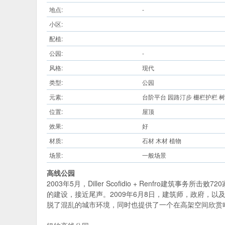
地点:
-
小区:
配植:
公园:
-
风格:
现代
类型:
公园
元素:
台阶平台 园路汀步 栅栏护栏 树
位置:
屋顶
效果:
好
材质:
石材 木材 植物
场景:
一般场景
高线公园
2003年5月，Diller Scofidio + Renf
的建设，接近尾声。2009年6月8日，建筑师，政府，以及
脱了混乱的城市环境，同时也提供了一个在高架空间欣赏