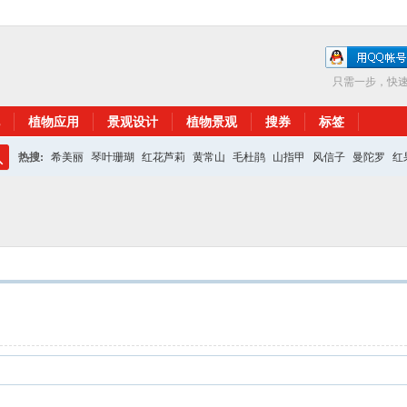
只需一步，快
植物应用
景观设计
植物景观
搜券
标签
热搜:
希美丽
琴叶珊瑚
红花芦莉
黄常山
毛杜鹃
山指甲
风信子
曼陀罗
红
搜
红花继木
银杏
索