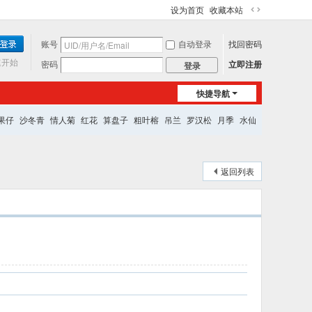
设为首页
收藏本站
切
换
账号
自动登录
找回密码
到
宽
速开始
密码
立即注册
登录
版
快捷导航
果仔
沙冬青
情人菊
红花
算盘子
粗叶榕
吊兰
罗汉松
月季
水仙
返回列表