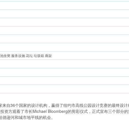
池坐凳 服务设施 花坛 垃圾箱 廊架
ro建筑事务所击败720家来自36个国家的设计机构，赢得了纽约市高线公园设计竞
投资方观看了市长Michael Bloomberg的剪彩仪式，正式宣布三
哈德逊河和城市地平线的机会。